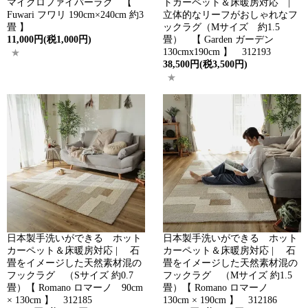
マイクロファイバーラグ 【
トカーペット＆床暖房対応 |
Fuwari フワリ 190cm×240cm 約3
立体的なリーフがおしゃれなフ
畳 】
ックラグ（Mサイズ 約1.5
11,000円(税1,000円)
畳） 【 Garden ガーデン
130cmx190cm 】 312193
38,500円(税3,500円)
日本製手洗いができる ホット
日本製手洗いができる ホット
カーペット＆床暖房対応 | 石
カーペット＆床暖房対応 | 石
畳をイメージした天然素材混の
畳をイメージした天然素材混の
フックラグ （Sサイズ 約0.7
フックラグ （Mサイズ 約1.5
畳）【 Romano ロマーノ 90cm
畳）【 Romano ロマーノ
× 130cm 】 312185
130cm × 190cm 】 312186