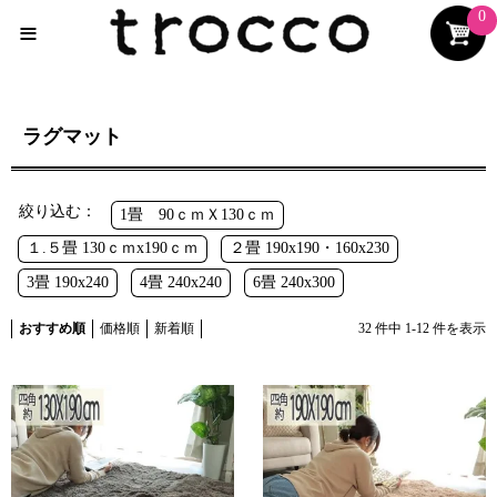
0
≡
ラグマット
絞り込む：
1畳 90ｃｍＸ130ｃｍ
１.５畳 130ｃｍx190ｃｍ
２畳 190x190・160x230
3畳 190x240
4畳 240x240
6畳 240x300
おすすめ順
価格順
新着順
32
件中
1
-
12
件を表示