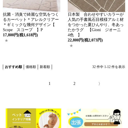
抗菌・消臭で綺麗な空気をつく
日本製 合わせやすいカラーが
るカーペット＊アレルクリアー
人気の手書風石目模様アルミ材
＊ギミックな幾何デザイン【
をつかった夏ひんやり、冬あっ
Scope スコープ 】P
たかラグ 【Gioni ジオーニ
17,800円(税1,618円)
4色 】
22,800円(税2,073円)
おすすめ順
価格順
新着順
32
件中
1
-
12
件を表示
1
2