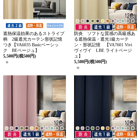
遮熱保温効果のあるストライプ
防炎 ソフトな質感の高級感あ
柄 2級遮光カーテン形状記憶
る遮熱保温・遮光1級カーテ
つき【VA6035 Basicベーシッ
ン・形状記憶 【VA7601 Vivi
ク BEベージュ】
ヴィヴイ LBE ライトベージ
5,500円(税500円)
ュ】
5,500円(税500円)