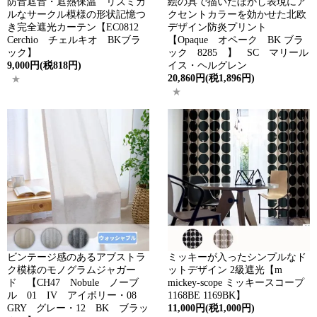
防音遮音・遮熱保温 リズミカ
絵の具で描いたぼかし表現にア
ルなサークル模様の形状記憶つ
クセントカラーを効かせた北欧
き完全遮光カーテン【EC0812
デザイン防炎プリント
Cerchio チェルキオ BKブラ
【Opaque オペーク BK ブラ
ック】
ック 8285 】 SC マリール
9,000円(税818円)
イス・ヘルグレン
20,860円(税1,896円)
ビンテージ感のあるアブストラ
ミッキーが入ったシンプルなド
ク模様のモノグラムジャガー
ットデザイン 2級遮光【m
ド 【CH47 Nobule ノーブ
mickey-scope ミッキースコープ
ル 01 IV アイボリー・08
1168BE 1169BK】
GRY グレー・12 BK ブラッ
11,000円(税1,000円)