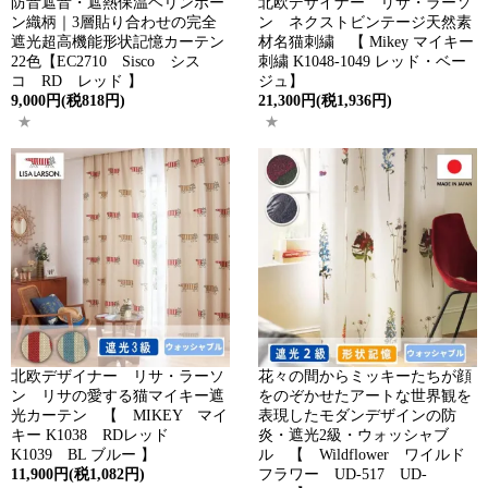
防音遮音・遮熱保温ヘリンボー
北欧デザイナー リサ・ラーソ
ン織柄｜3層貼り合わせの完全
ン ネクストビンテージ天然素
遮光超高機能形状記憶カーテン
材名猫刺繍 【 Mikey マイキー
22色【EC2710 Sisco シス
刺繍 K1048-1049 レッド・ベー
コ RD レッド 】
ジュ】
9,000円(税818円)
21,300円(税1,936円)
北欧デザイナー リサ・ラーソ
花々の間からミッキーたちが顔
ン リサの愛する猫マイキー遮
をのぞかせたアートな世界観を
光カーテン 【 MIKEY マイ
表現したモダンデザインの防
キー K1038 RDレッド
炎・遮光2級・ウォッシャブ
K1039 BL ブルー 】
ル 【 Wildflower ワイルド
11,900円(税1,082円)
フラワー UD-517 UD-