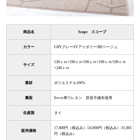
商品名
Scope スコープ
カラー
GRYグレー/IVアイボリー/BEベージュ
130ｃｍ×190ｃｍ/190ｃｍ×190ｃｍ/190ｃｍ
サイズ
×240ｃｍ
素材
ポリエステル100%
裏面
8ｍｍ厚ウレタン 防音不織布使用
生産国
タイ
17,800円（税込み）/24,800円（税込み）/31,801
販売価格
円（税込み）