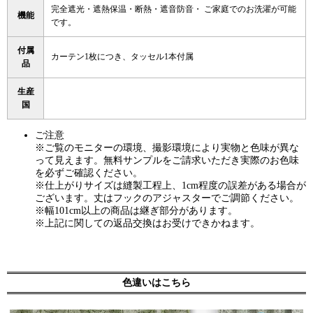
完全遮光・遮熱保温・断熱・遮音防音・ ご家庭でのお洗濯が可能
機能
です。
付属
カーテン1枚につき、タッセル1本付属
品
生産
国
ご注意
※ご覧のモニターの環境、撮影環境により実物と色味が異な
って見えます。無料サンプルをご請求いただき実際のお色味
を必ずご確認ください。
※仕上がりサイズは縫製工程上、1cm程度の誤差がある場合が
ございます。丈はフックのアジャスターでご調節ください。
※幅101cm以上の商品は継ぎ部分があります。
※上記に関しての返品交換はお受けできかねます。
色違いはこちら