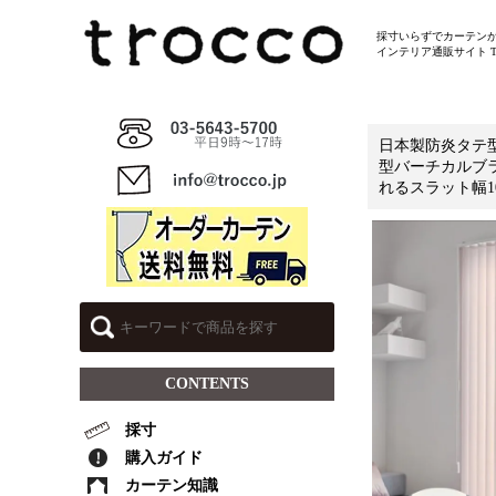
採寸いらずでカーテン
インテリア通販サイト T
日本製防炎タテ
型バーチカルブ
れるスラット幅1
CONTENTS
採寸
購入ガイド
カーテン知識