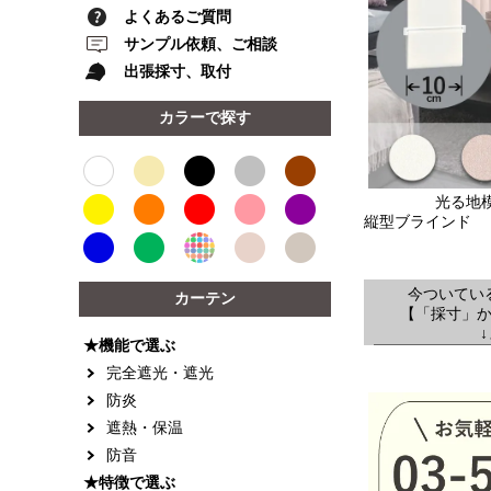
よくあるご質問
サンプル依頼、ご相談
出張採寸、取付
カラーで探す
光る地
縦型ブラインド 
今ついてい
カーテン
【「採寸」
★機能で選ぶ
完全遮光・遮光
防炎
遮熱・保温
防音
★特徴で選ぶ