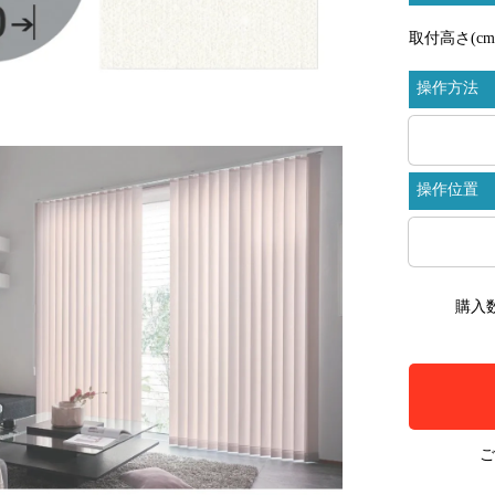
取付高さ(cm
操作方法
操作位置
購入
ご