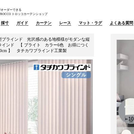
がオーダーできる
ROCCO トロッコカーテンショップ
採寸
ガイド
カーテン
レース
マット・ラグ
よくある質問
型ブラインド 光沢感のある地模様がモダンな縦
ラインド 【 ブライト カラー6色 お得につく
0cm 】 タチカワブラインド工業製