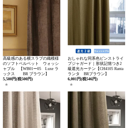
高級感のある横スラブの織模様
おしゃれな同系色ピンストライ
のソフトベルベット ウォッシ
プジャガード｜形状記憶つき2
ャブル 【WB01ー05 Luxe ラ
級遮光カーテン【CH4105 Ranta
ックス BR ブラウン】
ランタ BRブラウン】
5,500円(税500円)
6,001円(税546円)