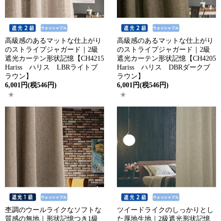
高級感のあるマットな仕上がり
高級感のあるマットな仕上がり
のストライプジャガード｜2級
のストライプジャガード｜2級
遮光カーテン形状記憶【CH4215
遮光カーテン形状記憶【CH4205
Hariss ハリス LBRライトブ
Hariss ハリス DBRダークブ
ラウン】
ラウン】
6,001円(税546円)
6,001円(税546円)
杢調のウールライクなソフトな
ツイードライクのしっかりとし
質感の無地｜形状記憶つき1級
た厚地生地｜2級遮光形状記憶