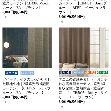
遮光カーテン【CH4305 Mooth
カーテン 【CH4401 Brunoブ
ムース BR ブラウン】
ルーノ BEBR ベージュブラ
6,001円(税546円)
ウン 】
6,001円(税546円)
ツイードライクのしっかりとし
デニムの質感をまとう、おしゃ
た厚地生地｜2級遮光形状記憶
れな高機能カーテン 遮光1級
カーテン 【CH4405 Brunoブ
形状記憶・遮熱保温・遮音防
ルーノ BR ブラウン 】
音 【 CH5005 Ridley リド
6,001円(税546円)
リー BR ブラウン】
6,001円(税546円)